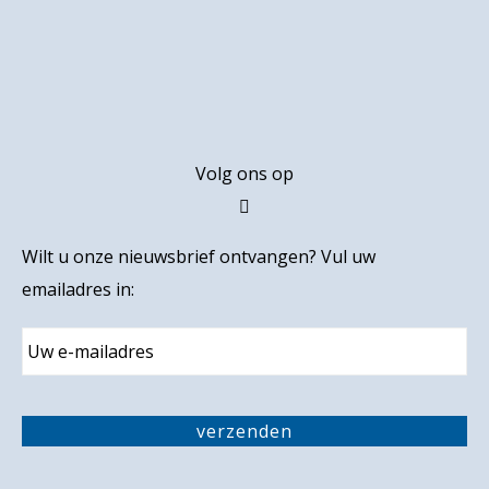
Footer
Volg ons op
Wilt u onze nieuwsbrief ontvangen? Vul uw
emailadres in:
E
m
a
i
C
l
A
verzenden
P
T
C