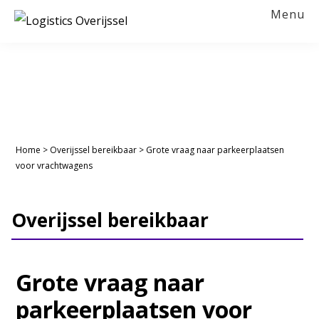
Spring
Door
Spring
Spring
Menu
naar
naar
naar
naar
LOGISTICS
OVERIJSSEL
de
de
de
de
hoofdnavigatie
hoofd
eerste
voettekst
inhoud
sidebar
Home
>
Overijssel bereikbaar
>
Grote vraag naar parkeerplaatsen
voor vrachtwagens
Overijssel bereikbaar
Grote vraag naar
parkeerplaatsen voor