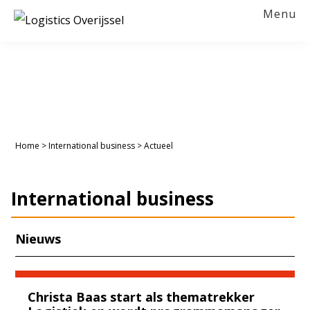
Spring
Door
Spring
Menu
naar
naar
naar
LOGISTICS
OVERIJSSEL
de
de
de
hoofdnavigatie
hoofd
voettekst
inhoud
Home
>
International business
>
Actueel
International business
Nieuws
Christa Baas start als thematrekker