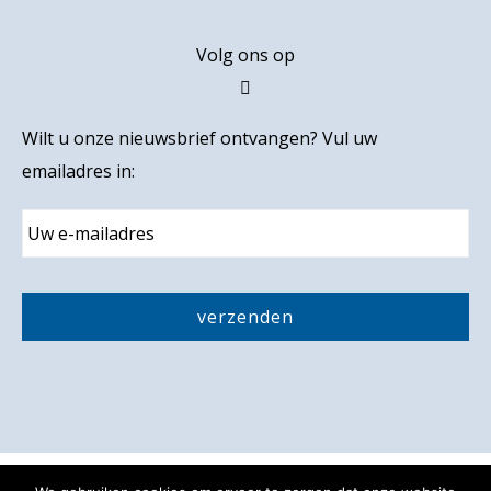
Volg ons op
Wilt u onze nieuwsbrief ontvangen? Vul uw
emailadres in:
E
m
a
i
C
l
A
P
T
C
H
A