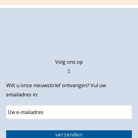
Footer
Volg ons op
Wilt u onze nieuwsbrief ontvangen? Vul uw
emailadres in:
E
m
a
i
C
l
A
verzenden
P