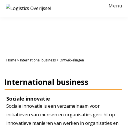
Spring
Door
Spring
Menu
naar
naar
naar
LOGISTICS
OVERIJSSEL
de
de
de
hoofdnavigatie
hoofd
voettekst
inhoud
Home
>
International business
>
Ontwikkelingen
International business
Sociale innovatie
Sociale innovatie is een verzamelnaam voor
initiatieven van mensen en organisaties gericht op
innovatieve manieren van werken in organisaties en