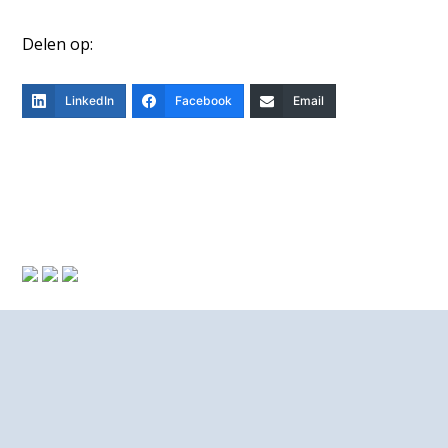
Delen op:
LinkedIn
Facebook
Email
Footer