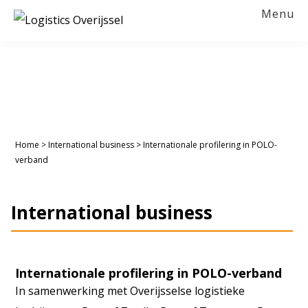
Spring
Door
Spring
Menu
naar
naar
naar
LOGISTICS
OVERIJSSEL
de
de
de
hoofdnavigatie
hoofd
voettekst
inhoud
Home
>
International business
>
Internationale profilering in POLO-
verband
International business
Internationale profilering in POLO-verband
In samenwerking met Overijsselse logistieke