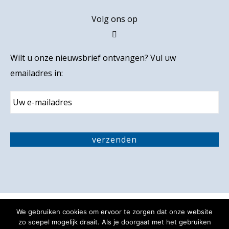
Volg ons op
Wilt u onze nieuwsbrief ontvangen? Vul uw
emailadres in:
E
m
a
i
C
l
A
verzenden
P
T
C
H
A
We gebruiken cookies om ervoor te zorgen dat onze website
Privacy verklaring
Disclaimer
zo soepel mogelijk draait. Als je doorgaat met het gebruiken