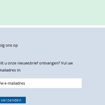
olg ons op
ilt u onze nieuwsbrief ontvangen? Vul uw
mailadres in:
m
verzenden