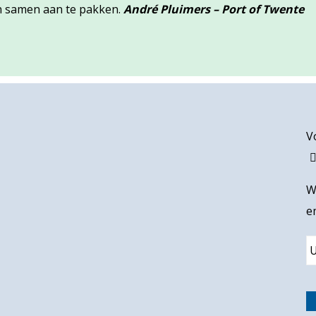
 samen aan te pakken.
André Pluimers – Port of Twente
V
W
e
E
a
i
C
l
A
P