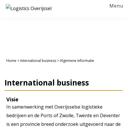
Spring
Door
Spring
Menu
naar
naar
naar
LOGISTICS
OVERIJSSEL
de
de
de
hoofdnavigatie
hoofd
voettekst
inhoud
Home
>
International business
>
Algemene informatie
International business
Visie
In samenwerking met Overijsselse logistieke
bedrijven en de Ports of Zwolle, Twente en Deventer
is een provincie breed onderzoek uitgevoerd naar de