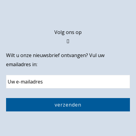
Footer
Volg ons op
Wilt u onze nieuwsbrief ontvangen? Vul uw
emailadres in:
E
m
a
i
C
l
A
P
T
C
H
A