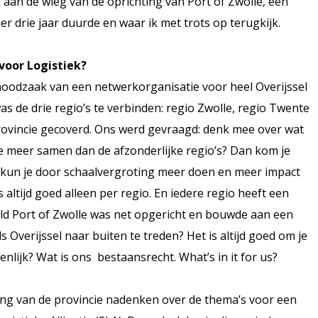
aan de wieg van de oprichting van Port of Zwolle, een
er drie jaar duurde en waar ik met trots op terugkijk.
voor Logistiek?
 noodzaak van een netwerkorganisatie voor heel Overijssel
was de drie regio’s te verbinden: regio Zwolle, regio Twente
ovincie gecoverd. Ons werd gevraagd: denk mee over wat
 meer samen dan de afzonderlijke regio’s? Dan kom je
men kun je door schaalvergroting meer doen en meer impact
altijd goed alleen per regio. En iedere regio heeft een
eld Port of Zwolle was net opgericht en bouwde aan een
Overijssel naar buiten te treden? Het is altijd goed om je
enlijk? Wat is ons bestaansrecht. What’s in it for us?
ng van de provincie nadenken over de thema’s voor een