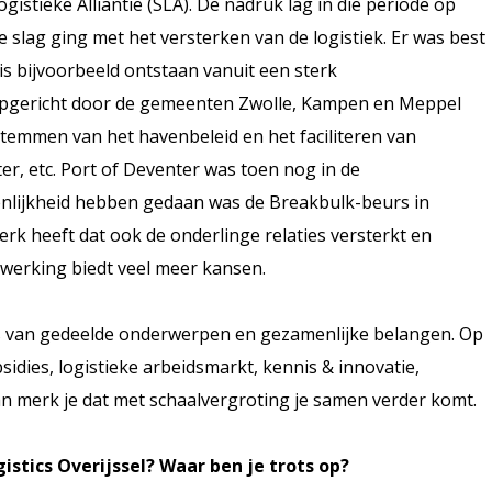
istieke Alliantie (SLA). De nadruk lag in die periode op
e slag ging met het versterken van de logistiek. Er was best
 is bijvoorbeeld ontstaan vanuit een sterk
 opgericht door de gemeenten Zwolle, Kampen en Meppel
stemmen van het havenbeleid en het faciliteren van
r, etc. Port of Deventer was toen nog in de
enlijkheid hebben gedaan was de Breakbulk-beurs in
rk heeft dat ook de onderlinge relaties versterkt en
werking biedt veel meer kansen.
s van gedeelde onderwerpen en gezamenlijke belangen. Op
dies, logistieke arbeidsmarkt, kennis & innovatie,
n merk je dat met schaalvergroting je samen verder komt.
gistics Overijssel? Waar ben je trots op?