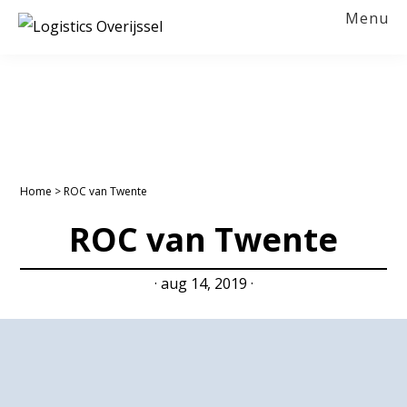
Spring
Door
Spring
Menu
naar
naar
naar
LOGISTICS
OVERIJSSEL
de
de
de
hoofdnavigatie
hoofd
voettekst
inhoud
Home
>
ROC van Twente
ROC van Twente
·
aug 14, 2019
·
Footer