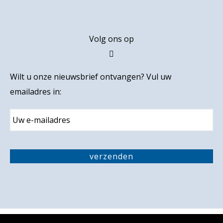
Volg ons op
Wilt u onze nieuwsbrief ontvangen? Vul uw
emailadres in:
E
m
a
i
C
l
A
verzenden
P
T
C
H
A