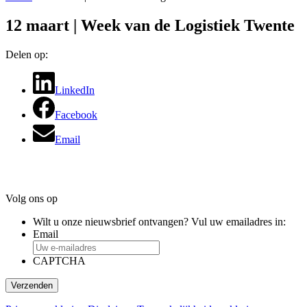
12 maart | Week van de Logistiek Twente
Delen op:
LinkedIn
Facebook
Email
Primaire
Footer
Sidebar
Volg ons op
Wilt u onze nieuwsbrief ontvangen? Vul uw emailadres in:
Email
CAPTCHA