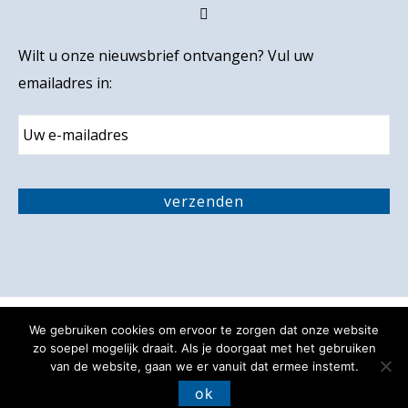
Wilt u onze nieuwsbrief ontvangen? Vul uw
emailadres in:
E
m
a
i
C
l
A
verzenden
P
T
C
H
A
We gebruiken cookies om ervoor te zorgen dat onze website
Privacy verklaring
Disclaimer
zo soepel mogelijk draait. Als je doorgaat met het gebruiken
van de website, gaan we er vanuit dat ermee instemt.
Toegankelijkheidsverklaring
ok