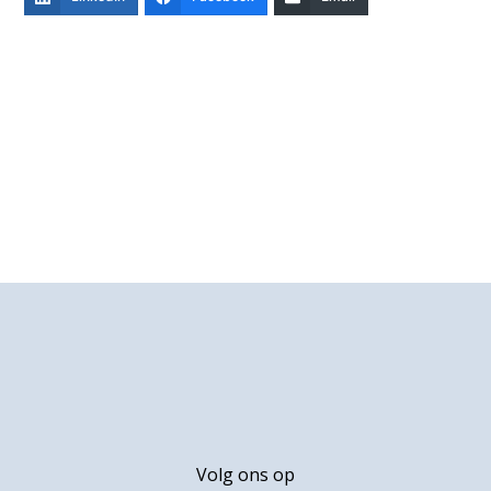
Primaire
Sidebar
Footer
Volg ons op