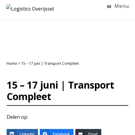
Door
Spring
Spring
Menu
naar
naar
naar
LOGISTICS
OVERIJSSEL
de
de
de
hoofd
eerste
voettekst
inhoud
sidebar
Home
>
15 – 17 juni | Transport Compleet
15 – 17 juni | Transport
Compleet
Delen op:
LinkedIn
Facebook
Email