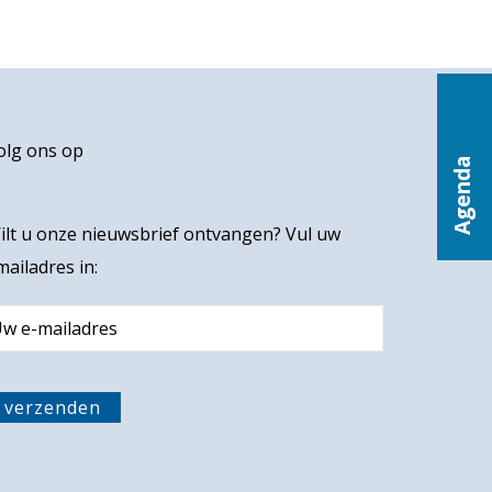
olg ons op
Agenda
ilt u onze nieuwsbrief ontvangen? Vul uw
mailadres in:
m
verzenden