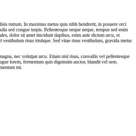
cilisis rutrum. In maximus metus quis nibh hendrerit, in posuere orci
Nulla sed congue turpis. Pellentesque neque neque, tempus sed enim
les, dolor sit amet tincidunt dapibus, enim ante dictum arcu, et
 vestibulum risus tristique. Sed vitae risus vestibulum, gravida metus
 magna, nec volutpat arcu. Etiam nisl risus, convallis vel pellentesque
m augue lorem, fermentum quis dignissim auctor, blandit vel sem.
dimentum mi.