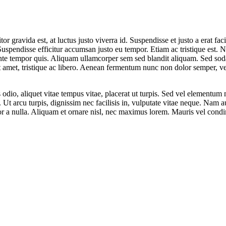
or gravida est, at luctus justo viverra id. Suspendisse et justo a erat fa
uspendisse efficitur accumsan justo eu tempor. Etiam ac tristique est. 
 ante tempor quis. Aliquam ullamcorper sem sed blandit aliquam. Sed soda
it amet, tristique ac libero. Aenean fermentum nunc non dolor semper, vel
s odio, aliquet vitae tempus vitae, placerat ut turpis. Sed vel elementum
is. Ut arcu turpis, dignissim nec facilisis in, vulputate vitae neque. Na
or a nulla. Aliquam et ornare nisl, nec maximus lorem. Mauris vel con