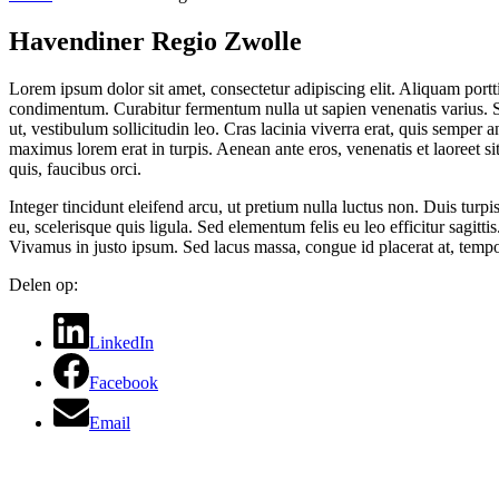
Havendiner Regio Zwolle
Lorem ipsum dolor sit amet, consectetur adipiscing elit. Aliquam porttit
condimentum. Curabitur fermentum nulla ut sapien venenatis varius. S
ut, vestibulum sollicitudin leo. Cras lacinia viverra erat, quis semper
maximus lorem erat in turpis. Aenean ante eros, venenatis et laoreet s
quis, faucibus orci.
Integer tincidunt eleifend arcu, ut pretium nulla luctus non. Duis turpi
eu, scelerisque quis ligula. Sed elementum felis eu leo efficitur sagitt
Vivamus in justo ipsum. Sed lacus massa, congue id placerat at, temp
Delen op:
LinkedIn
Facebook
Email
Primaire
Footer
Sidebar