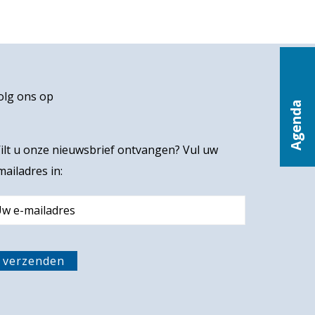
olg ons op
Agenda
ilt u onze nieuwsbrief ontvangen? Vul uw
mailadres in:
m
verzenden