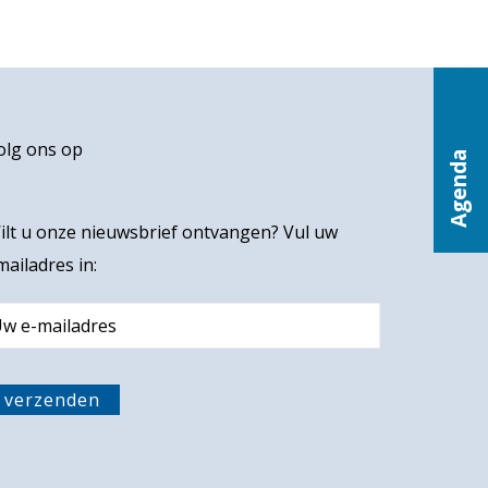
olg ons op
Agenda
ilt u onze nieuwsbrief ontvangen? Vul uw
mailadres in:
m