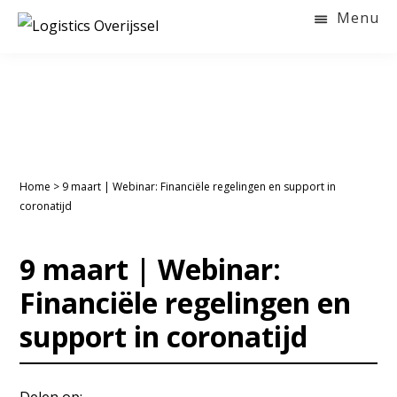
Door
Spring
Spring
Menu
naar
naar
naar
LOGISTICS
OVERIJSSEL
de
de
de
hoofd
eerste
voettekst
inhoud
sidebar
Home
>
9 maart | Webinar: Financiële regelingen en support in
coronatijd
9 maart | Webinar:
Financiële regelingen en
support in coronatijd
Delen op: