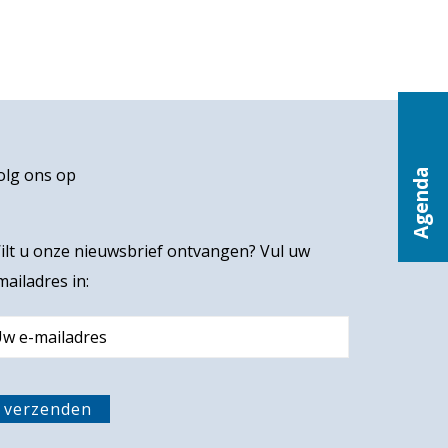
olg ons op
Agenda
ilt u onze nieuwsbrief ontvangen? Vul uw
mailadres in:
m
verzenden