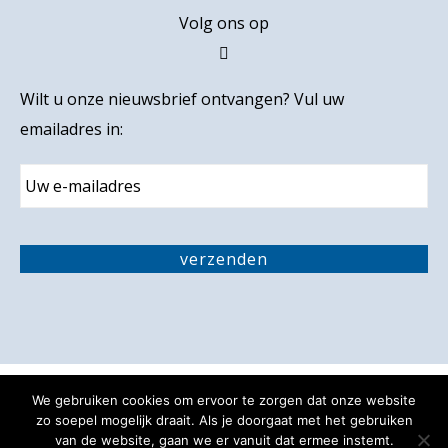
Volg ons op
Wilt u onze nieuwsbrief ontvangen? Vul uw
emailadres in:
E
m
a
i
C
l
A
verzenden
P
T
C
H
A
We gebruiken cookies om ervoor te zorgen dat onze website
Privacy verklaring
Disclaimer
zo soepel mogelijk draait. Als je doorgaat met het gebruiken
van de website, gaan we er vanuit dat ermee instemt.