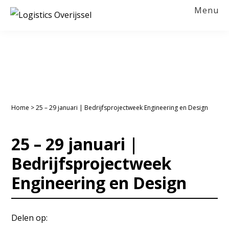
Spring
Door
Spring
Spring
Menu
naar
naar
naar
naar
LOGISTICS
OVERIJSSEL
de
de
de
de
hoofdnavigatie
hoofd
eerste
voettekst
inhoud
sidebar
Home
>
25 – 29 januari | Bedrijfsprojectweek Engineering en Design
25 – 29 januari |
Bedrijfsprojectweek
Engineering en Design
Delen op: