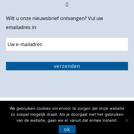
Wilt u onze nieuwsbrief ontvangen? Vul uw
emailadres in:
E
m
a
i
C
l
A
verzenden
P
T
C
H
A
We gebruiken cookies om ervoor te zorgen dat onze website
Privacy verklaring
Disclaimer
zo soepel mogelijk draait. Als je doorgaat met het gebruiken
van de website, gaan we er vanuit dat ermee instemt.
Toegankelijkheidsverklaring
ok