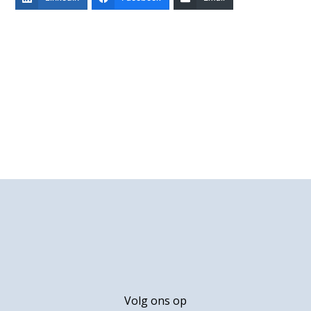
Primaire
Sidebar
Footer
Volg ons op