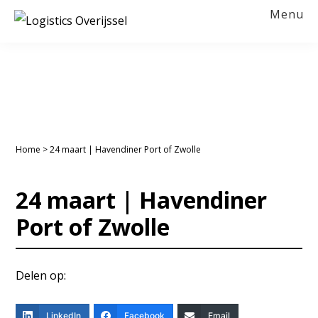
Spring
Door
Spring
Spring
Menu
naar
naar
naar
naar
LOGISTICS
OVERIJSSEL
de
de
de
de
hoofdnavigatie
hoofd
eerste
voettekst
inhoud
sidebar
Home
>
24 maart | Havendiner Port of Zwolle
24 maart | Havendiner
Port of Zwolle
Delen op:
LinkedIn
Facebook
Email