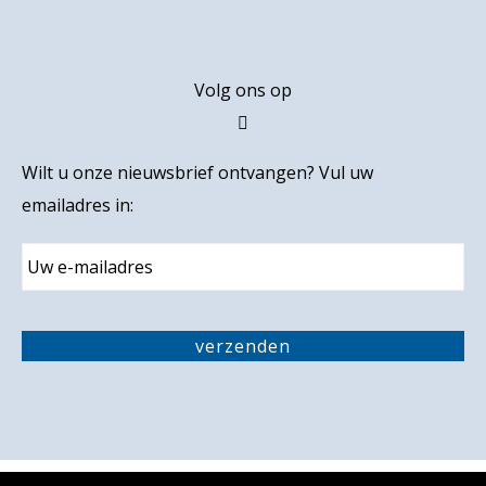
Volg ons op
Wilt u onze nieuwsbrief ontvangen? Vul uw
emailadres in:
E
m
a
i
C
l
A
verzenden
P
T
C
H
A