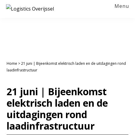
Spring
Door
Spring
Spring
Menu
naar
naar
naar
naar
LOGISTICS
OVERIJSSEL
de
de
de
de
hoofdnavigatie
hoofd
eerste
voettekst
inhoud
sidebar
Home
>
21 juni | Bijeenkomst elektrisch laden en de uitdagingen rond
laadinfrastructuur
21 juni | Bijeenkomst
elektrisch laden en de
uitdagingen rond
laadinfrastructuur