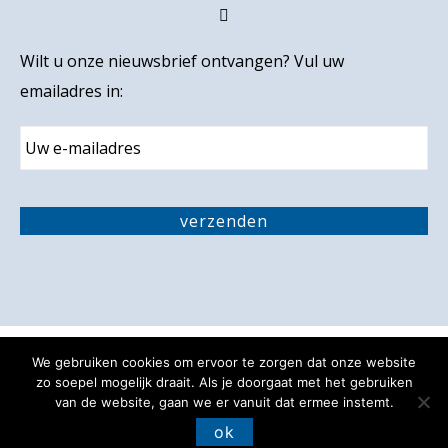
Wilt u onze nieuwsbrief ontvangen? Vul uw
emailadres in:
E
m
a
i
C
l
A
verzenden
P
T
C
H
A
We gebruiken cookies om ervoor te zorgen dat onze website
Privacy verklaring
Disclaimer
zo soepel mogelijk draait. Als je doorgaat met het gebruiken
van de website, gaan we er vanuit dat ermee instemt.
Toegankelijkheidsverklaring
ok