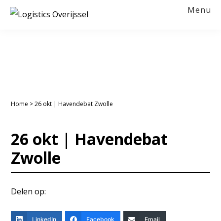
Spring
Door
Spring
Spring
Menu
naar
naar
naar
naar
LOGISTICS
OVERIJSSEL
de
de
de
de
hoofdnavigatie
hoofd
eerste
voettekst
inhoud
sidebar
Home
>
26 okt | Havendebat Zwolle
26 okt | Havendebat
Zwolle
Delen op:
LinkedIn
Facebook
Email