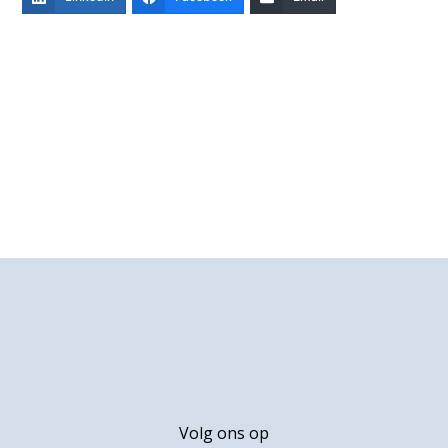
Primaire
Sidebar
Footer
Volg ons op