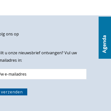
olg ons op
Agenda
ilt u onze nieuwsbrief ontvangen? Vul uw
mailadres in:
m
verzenden