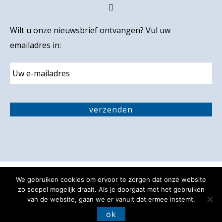
Wilt u onze nieuwsbrief ontvangen? Vul uw
emailadres in:
E
m
a
i
C
l
A
verzenden
P
T
C
H
A
We gebruiken cookies om ervoor te zorgen dat onze website
Privacy verklaring
Disclaimer
zo soepel mogelijk draait. Als je doorgaat met het gebruiken
van de website, gaan we er vanuit dat ermee instemt.
Toegankelijkheidsverklaring
ok