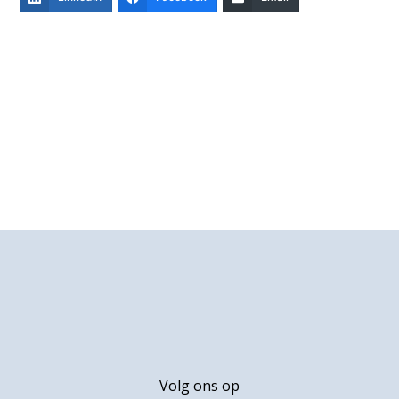
Primaire
Sidebar
Footer
Volg ons op