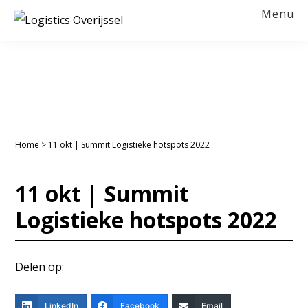
Spring
Door
Spring
Spring
Menu
naar
naar
naar
naar
LOGISTICS
OVERIJSSEL
de
de
de
de
hoofdnavigatie
hoofd
eerste
voettekst
inhoud
sidebar
Home
>
11 okt | Summit Logistieke hotspots 2022
11 okt | Summit
Logistieke hotspots 2022
Delen op:
LinkedIn
Facebook
Email