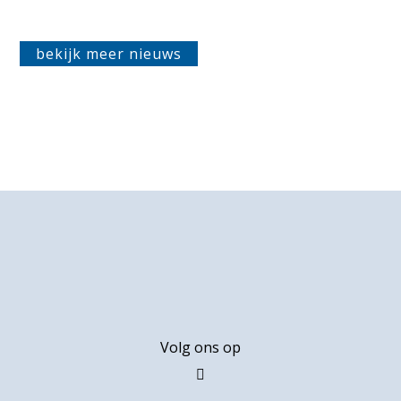
bekijk meer nieuws
Footer
Volg ons op