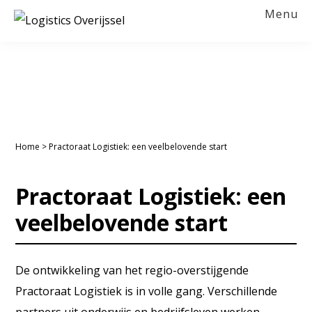
Spring
Door
Spring
Spring
Menu
naar
naar
naar
naar
LOGISTICS
OVERIJSSEL
de
de
de
de
hoofdnavigatie
hoofd
eerste
voettekst
inhoud
sidebar
Home
>
Practoraat Logistiek: een veelbelovende start
Practoraat Logistiek: een
veelbelovende start
De ontwikkeling van het regio-overstijgende
Practoraat Logistiek is in volle gang. Verschillende
partners uit onderwijs en bedrijfsleven werken