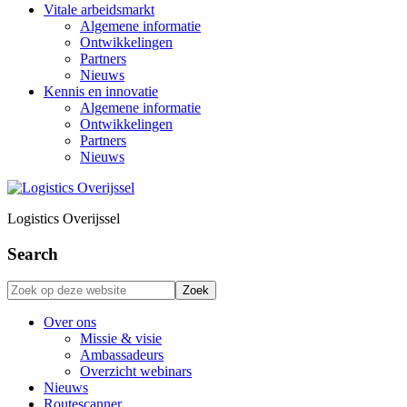
Vitale arbeidsmarkt
Algemene informatie
Ontwikkelingen
Partners
Nieuws
Kennis en innovatie
Algemene informatie
Ontwikkelingen
Partners
Nieuws
Logistics Overijssel
Search
Zoek
op
deze
Over ons
website
Missie & visie
Ambassadeurs
Overzicht webinars
Nieuws
Routescanner