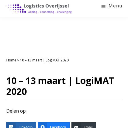
Door
Spring
Spring
Menu
naar
naar
naar
LOGISTICS
de
de
de
OVERIJSSEL
hoofd
eerste
voettekst
inhoud
sidebar
Home
>
10 – 13 maart | LogiMAT 2020
10 – 13 maart | LogiMAT
2020
Delen op:
LinkedIn
Facebook
Email