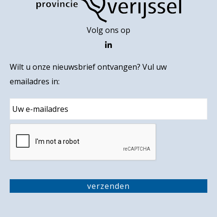
Volg ons op
Wilt u onze nieuwsbrief ontvangen? Vul uw
emailadres in:
E
m
a
i
C
l
A
P
T
C
H
verzenden
A