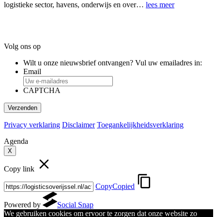
logistieke sector, havens, onderwijs en over…
lees meer
Footer
Volg ons op
Wilt u onze nieuwsbrief ontvangen? Vul uw emailadres in:
Email
CAPTCHA
Privacy verklaring
Disclaimer
Toegankelijkheidsverklaring
Agenda
X
Copy link
Copy
Copied
Powered by
Social Snap
We gebruiken cookies om ervoor te zorgen dat onze website zo