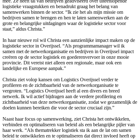
mee. Ze heeft tal van bedrijven geadviseerd over uiteenlopende
logistieke vraagstukken en benadrukt graag het belang van
samenwerken binnen de sector. “Ik zie het als mijn missie om
bedrijven samen te brengen en hen te laten samenwerken aan de
grote en belangrijke uitdagingen waar de logistieke sector voor
staat,” aldus Christa.”
In haar nieuwe rol wil Christa een aanzienlijke impact maken op de
logistieke sector in Overijssel. “Als programmamanager wil ik
samen met de netwerkorganisatie en bedrijven in Overijssel impact
creëren op de sector logistiek en goederenvervoer in onze mooie
provincie. Dit vereist niet alleen een regionale, maar ook een
landelijke en Europese aanpak.”
Christa ziet volop kansen om Logistics Overijssel verder te
profileren en de zichtbaarheid van de netwerkorganisatie te
vergroten. “Logistics Overijssel heeft al een divers en breed
netwerk. Ik wil actief bijdragen aan de verdere profilering en
zichtbaarheid van deze netwerkorganisatie, zodat we gezamenlijk de
doelen kunnen bereiken die voor de sector cruciaal zijn.”
Naast haar focus op samenwerking, ziet Christa het ontwikkelen,
verbinden en optimaliseren van beleid als een belangrijke pijler van
haar werk. “Als thematrekker logistiek sta ik aan de lat om samen
beleid te ontwikkelen en te optimaliseren dat direct invloed heeft op